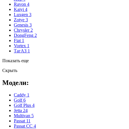
Ravon
4
Kaiyi
4
Luxgen
3
Zotye
3
Genesis
3
Chrysler
2
DongFeng
2
Fiat
1
Vortex
1
ТагАЗ
1
Показать еще
Скрыть
Модели:
Caddy
1
Golf
6
Golf Plus
4
Jetta
24
Multivan
5
Passat
11
Passat CC
4