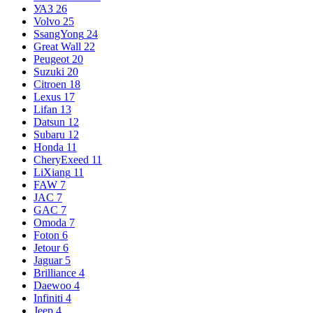
УАЗ
26
Volvo
25
SsangYong
24
Great Wall
22
Peugeot
20
Suzuki
20
Citroen
18
Lexus
17
Lifan
13
Datsun
12
Subaru
12
Honda
11
CheryExeed
11
LiXiang
11
FAW
7
JAC
7
GAC
7
Omoda
7
Foton
6
Jetour
6
Jaguar
5
Brilliance
4
Daewoo
4
Infiniti
4
Jeep
4