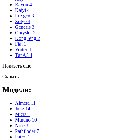
Ravon
4
Kaiyi
4
Luxgen
3
Zotye
3
Genesis
3
Chrysler
2
DongFeng
2
Fiat
1
Vortex
1
ТагАЗ
1
Показать еще
Скрыть
Модели:
Almera
11
Juke
14
Micra
1
Murano
10
Note
3
Pathfinder
7
Patrol
1