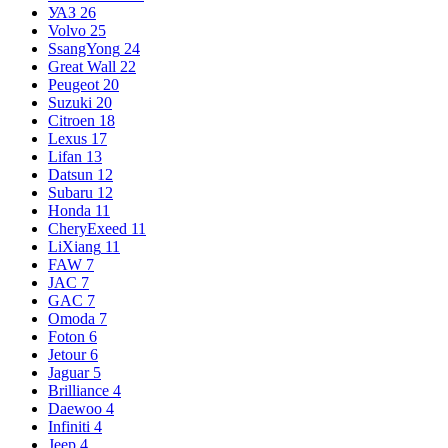
УАЗ
26
Volvo
25
SsangYong
24
Great Wall
22
Peugeot
20
Suzuki
20
Citroen
18
Lexus
17
Lifan
13
Datsun
12
Subaru
12
Honda
11
CheryExeed
11
LiXiang
11
FAW
7
JAC
7
GAC
7
Omoda
7
Foton
6
Jetour
6
Jaguar
5
Brilliance
4
Daewoo
4
Infiniti
4
Jeep
4