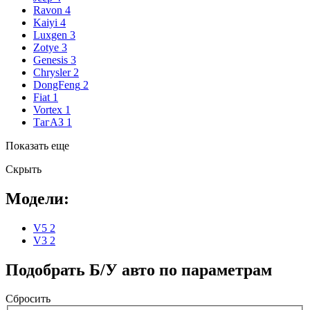
Ravon
4
Kaiyi
4
Luxgen
3
Zotye
3
Genesis
3
Chrysler
2
DongFeng
2
Fiat
1
Vortex
1
ТагАЗ
1
Показать еще
Скрыть
Модели:
V5
2
V3
2
Подобрать Б/У авто по параметрам
Сбросить