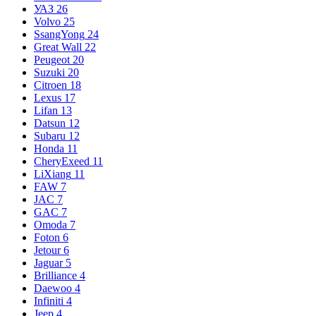
УАЗ
26
Volvo
25
SsangYong
24
Great Wall
22
Peugeot
20
Suzuki
20
Citroen
18
Lexus
17
Lifan
13
Datsun
12
Subaru
12
Honda
11
CheryExeed
11
LiXiang
11
FAW
7
JAC
7
GAC
7
Omoda
7
Foton
6
Jetour
6
Jaguar
5
Brilliance
4
Daewoo
4
Infiniti
4
Jeep
4