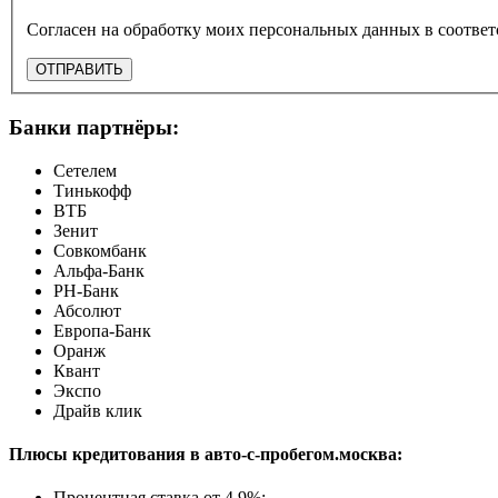
ОТПРАВИТЬ
Банки партнёры:
Сетелем
Тинькофф
ВТБ
Зенит
Совкомбанк
Альфа-Банк
РН-Банк
Абсолют
Европа-Банк
Оранж
Квант
Экспо
Драйв клик
Плюсы кредитования в авто-с-пробегом.москва:
Процентная ставка от
4.9%
;