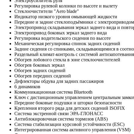
Электроусилитель руля
Регулировка рулевой колонки по высоте и вылету
Cтеклоочистители "Aero blade"
Индикатор низкого уровня омывающей жидкости
Передние и задние стеклоподъёмники с электроприводом
Электропривод складывания зеркал заднего вида и повто
Электропривод боковых зеркал заднего вида
Регулировка водительского сидения по высоте
Механическая регулировка спинок задних сидений
Задние сидения со спинками, складывающимися в соотн
Раздельный климат-контроль с системой антизапотевания
Обогрев лобового стекла в зоне стеклоочистителей
Обогрев боковых зеркал
Обогрев задних сидений
Обогрев передних сидений
Дефлекторы обдува для задних пассажиров
6 динамиков
Коммуникационная система Bluetooth
Ключ с дистанционным управлением центральным замко
Передние боковые подушки и шторки безопасности
Крепления второго ряда для детских сидений ISOFIX
Система экстренной связи ЭРА-ГЛОНАСС
Антиблокировочная система тормозов (ABS)
Система стабилизации курсовой устойчивости (ESC)
Интегрированная система активного управления (VSM)