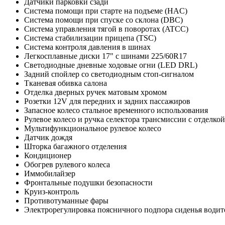
Датчики парковки сзади
Система помощи при старте на подъеме (HAC)
Система помощи при спуске со склона (DBC)
Система управления тягой в поворотах (ATCC)
Система стабилизации прицепа (TSC)
Система контроля давления в шинах
Легкосплавные диски 17" с шинами 225/60R17
Светодиодные дневные ходовые огни (LED DRL)
Задний спойлер со светодиодным стоп-сигналом
Тканевая обивка салона
Отделка дверных ручек матовым хромом
Розетки 12V для передних и задних пассажиров
Запасное колесо стальное временного использования
Рулевое колесо и ручка селектора трансмиссии с отделко
Мультифункциональное рулевое колесо
Датчик дождя
Шторка багажного отделения
Кондиционер
Обогрев рулевого колеса
Иммобилайзер
Фронтальные подушки безопасности
Круиз-контроль
Противотуманные фары
Электрорегулировка поясничного подпора сиденья водит