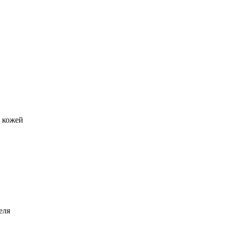
й кожей
еля