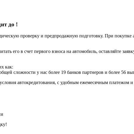
дит до
!
ческую проверку и предпродажную подготовку. При покупке авт
итать его в счет первого взноса на автомобиль, оставляйте заяв
х как:
 общей сложности у нас более 19 банков партнеров и более 56 в
условия автокредитования, с удобным ежемесячным платежом 
ии
дку!