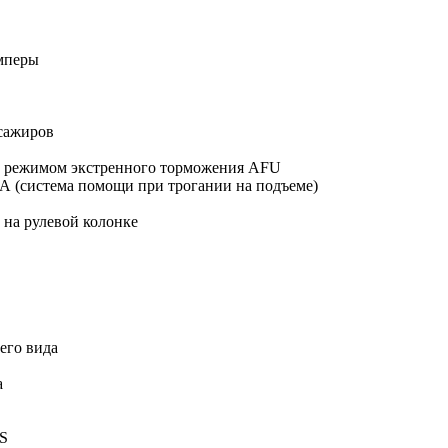
амперы
сажиров
и режимом экстренного торможения AFU
SА (система помощи при трогании на подъеме)
 на рулевой колонке
его вида
а
IS