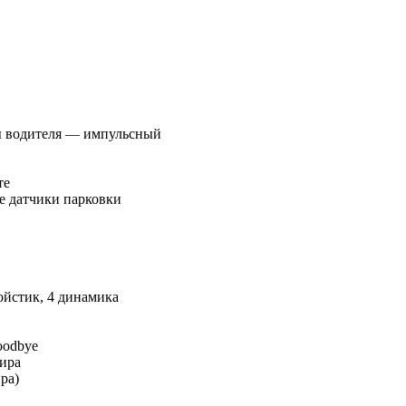
ны водителя — импульсный
те
ие датчики парковки
ойстик, 4 динамика
oodbye
ира
ра)