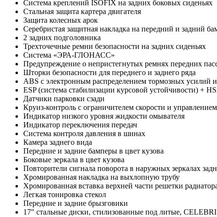
Система креплений ISOFIX на задних боковых сиденьях
Стальная защита картера двигателя
Защита колесных арок
Cеребристая защитная накладка на передний и задний б
2 задних подголовника
Трехточечные ремни безопасности на задних сиденьях
Система «ЭРА-ГЛОНАСС»
Предупреждение о непристегнутых ремнях передних пас
Шторки безопасности для переднего и заднего ряда
ABS с электронным распределением тормозных усилий 
ESP (система стабилизации курсовой устойчивости) + H
Датчики парковки сзади
Круиз-контроль c ограничителем скорости и управлением
Индикатор низкого уровня жидкости омывателя
Индикатор переключения передач
Система контроля давления в шинах
Камера заднего вида
Передние и задние бамперы в цвет кузова
Боковые зеркала в цвет кузова
Повторители сигнала поворота в наружных зеркалах задн
Хромированная накладка на выхлопную трубу
Хромированная вставка верхней части решетки радиатор
Легкая тонировка стекол
Передние и задние брызговики
17" стальные диски, стилизованные под литые, CELEBR