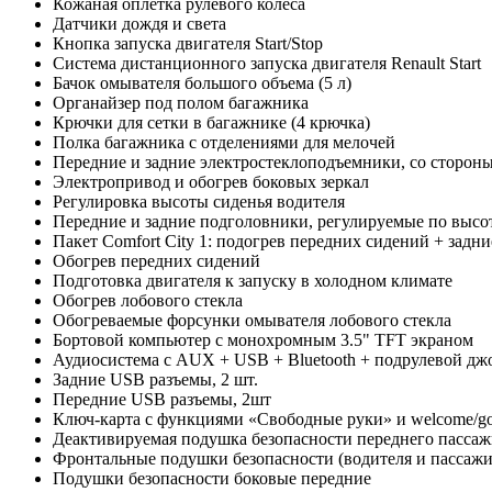
Кожаная оплетка рулевого колеса
Датчики дождя и света
Кнопка запуска двигателя Start/Stop
Система дистанционного запуска двигателя Renault Start
Бачок омывателя большого объема (5 л)
Органайзер под полом багажника
Крючки для сетки в багажнике (4 крючка)
Полка багажника с отделениями для мелочей
Передние и задние электростеклоподъемники, со сторо
Электропривод и обогрев боковых зеркал
Регулировка высоты сиденья водителя
Передние и задние подголовники, регулируемые по высо
Пакет Comfort City 1: подогрев передних сидений + задн
Обогрев передних сидений
Подготовка двигателя к запуску в холодном климате
Обогрев лобового стекла
Обогреваемые форсунки омывателя лобового стекла
Бортовой компьютер с монохромным 3.5" TFT экраном
Аудиосистема с AUX + USB + Bluetooth + подрулевой дж
Задние USB разъемы, 2 шт.
Передние USB разъемы, 2шт
Ключ-карта с функциями «Свободные руки» и welcome/g
Деактивируемая подушка безопасности переднего пассаж
Фронтальные подушки безопасности (водителя и пассажи
Подушки безопасности боковые передние