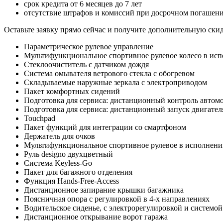
срок кредита от 6 месяцев до 7 лет
отсутствие штрафов и комиссий при досрочном погашен
Оставьте заявку прямо сейчас и получите дополнительную ски
Параметрическое рулевое управление
Мультифункциональное спортивное рулевое колесо в исп
Стеклоочиститель с датчиком дождя
Система омывателя ветрового стекла с обогревом
Складываемые наружные зеркала с электроприводом
Пакет комфортных сидений
Подготовка для сервиса: дистанционный контроль автом
Подготовка для сервиса: дистанционный запуск двигател
Touchpad
Пакет функций для интеграции со смартфоном
Держатель для очков
Мультифункциональное спортивное рулевое в исполнен
Руль designo двухцветный
Система Keyless-Go
Пакет для багажного отделения
Функция Hands-Free-Access
Дистанционное запирание крышки багажника
Поясничная опора с регулировкой в 4-х направлениях
Водительское сиденье, с электрорегулировкой и системо
Дистанционное открывание ворот гаража