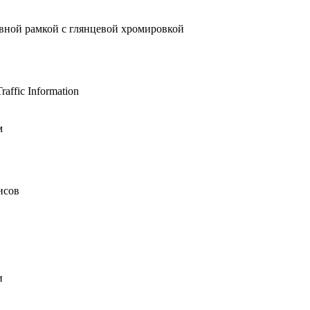
ивной рамкой с глянцевой хромировкой
ffic Information
м
исов
и