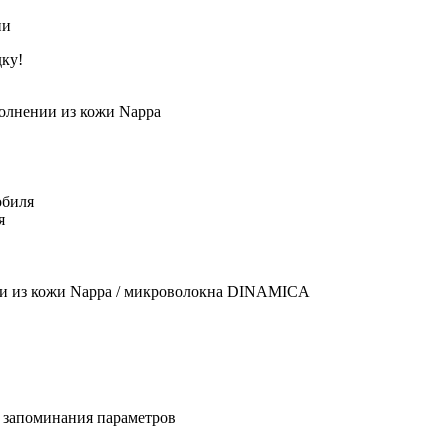
ии
дку!
олнении из кожи Nappa
обиля
я
ии из кожи Nappa / микроволокна DINAMICA
й запоминания параметров