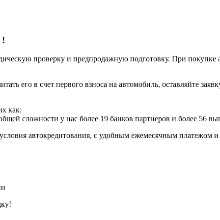
о
!
ческую проверку и предпродажную подготовку. При покупке авт
итать его в счет первого взноса на автомобиль, оставляйте заяв
х как:
 общей сложности у нас более 19 банков партнеров и более 56 в
условия автокредитования, с удобным ежемесячным платежом 
ии
дку!