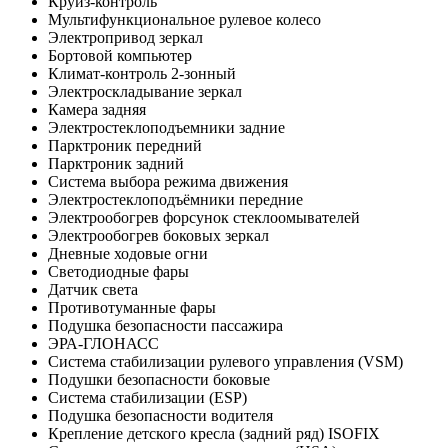
Круиз-контроль
Мультифункциональное рулевое колесо
Электропривод зеркал
Бортовой компьютер
Климат-контроль 2-зонный
Электроскладывание зеркал
Камера задняя
Электростеклоподъемники задние
Парктроник передний
Парктроник задний
Система выбора режима движения
Электростеклоподъёмники передние
Электрообогрев форсунок стеклоомывателей
Электрообогрев боковых зеркал
Дневные ходовые огни
Светодиодные фары
Датчик света
Противотуманные фары
Подушка безопасности пассажира
ЭРА-ГЛОНАСС
Система стабилизации рулевого управления (VSM)
Подушки безопасности боковые
Система стабилизации (ESP)
Подушка безопасности водителя
Крепление детского кресла (задний ряд) ISOFIX