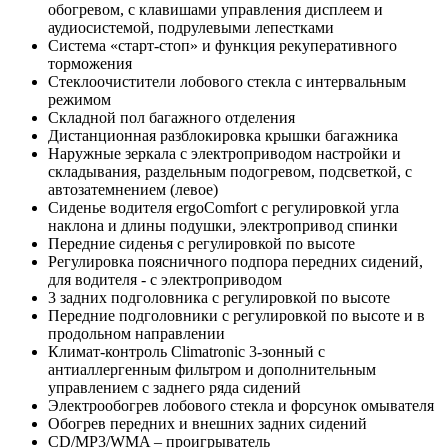
обогревом, с клавишами управления дисплеем и
аудиосистемой, подрулевыми лепестками
Система «старт-стоп» и функция рекуперативного
торможения
Стеклоочистители лобового стекла с интервальным
режимом
Складной пол багажного отделения
Дистанционная разблокировка крышки багажника
Наружные зеркала с электроприводом настройки и
складывания, раздельным подогревом, подсветкой, с
автозатемнением (левое)
Сиденье водителя ergoComfort с регулировкой угла
наклона и длины подушки, электропривод спинки
Передние сиденья с регулировкой по высоте
Регулировка поясничного подпора передних сидений,
для водителя - с электроприводом
3 задних подголовника с регулировкой по высоте
Передние подголовники с регулировкой по высоте и в
продольном направлении
Климат-контроль Climatronic 3-зонный с
антиаллергенным фильтром и дополнительным
управлением с заднего ряда сидений
Электрообогрев лобового стекла и форсунок омывателя
Обогрев передних и внешних задних сидений
CD/MP3/WMA – проигрыватель