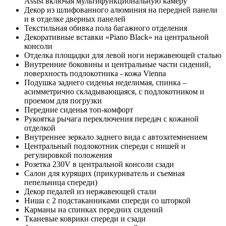
Assist включая мультифункциональную камеру
Декор из шлифованного алюминия на передней панели
и в отделке дверных панелей
Текстильная обивка пола багажного отделения
Декоративные вставки «Piano Black» на центральной
консоли
Отделка площадки для левой ноги нержавеющей сталью
Внутренние боковины и центральные части сидений,
поверхность подлокотника - кожа Vienna
Подушка заднего сиденья неделимая, спинка –
асимметрично складывающаяся, с подлокотником и
проемом для погрузки
Передние сиденья топ-комфорт
Рукоятка рычага переключения передач с кожаной
отделкой
Внутреннее зеркало заднего вида с автозатемнением
Центральный подлокотник спереди с нишей и
регулировкой положения
Розетка 230V в центральной консоли сзади
Салон для курящих (прикуриватель и съемная
пепельница спереди)
Декор педалей из нержавеющей стали
Ниша с 2 подстаканниками спереди со шторкой
Карманы на спинках передних сидений
Тканевые коврики спереди и сзади