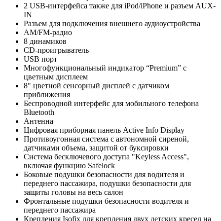
2 USB-интерфейса также для iPod/iPhone и разъем AUX-
IN
Разъем для подключения внешнего аудиоустройства
AM/FM-радио
8 динамиков
CD-проигрыватель
USB порт
Многофункциональный индикатор “Premium” с
цветным дисплеем
8" цветной сенсорный дисплей с датчиком
приближения
Беспроводной интерфейс для мобильного телефона
Bluetooth
Антенна
Цифровая приборная панель Active Info Display
Противоугонная система с автономной сиреной,
датчиками объема, защитой от буксировки
Система бесключевого доступа "Keyless Access",
включая функцию Safelock
Боковые подушки безопасности для водителя и
переднего пассажира, подушки безопасности для
защиты головы на весь салон
Фронтальные подушки безопасности водителя и
переднего пассажира
Крепления Isofix для крепления двух детских кресел на