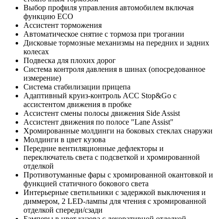
Выбор профиля управления автомобилем включая
функцию ECO
Ассистент торможения
Автоматическое снятие с тормоза при трогании
Дисковые тормозные механизмы на передних и задних
колесах
Подвеска для плохих дорог
Система контроля давления в шинах (опосредованное
измерение)
Система стабилизации прицепа
Адаптивный круиз-контроль ACC Stop&Go с
ассистентом движения в пробке
Ассистент смены полосы движения Side Assist
Ассистент движения по полосе "Lane Assist"
Хромированные молдинги на боковых стеклах снаружи
Молдинги в цвет кузова
Передние вентиляционные дефлекторы и
переключатель света с подсветкой и хромированной
отделкой
Противотуманные фары с хромированной окантовкой и
функцией статичного бокового света
Интерьерные светильники с задержкой выключения и
диммером, 2 LED-лампы для чтения с хромированной
отделкой спереди/сзади
Бамперы в цвет кузова с декоративной отделкой