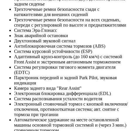
заднем сиденье
Трехточечные ремни безопасности сзади с
натяжителями для внешних сидений
Трехточечные ремни безопасности на всех сиденьях,
спереди с регулировкой по высоте и преднатяжителями
Система Эра-Глонасс
Знак аварийной остановки
Двухтоновый звуковой сигнал
Антиблокировочная система тормозов (ABS)
Система курсовой устойчивости (ESP)
Адаптивный круиз-контроль (до 160 км/ч) с системой
Front Assist и экстренным автономным торможением
Cистема регулировки тягового момента двигателя
(EDTC)
Парктроник передний и задний Park Pilot, звуковая
индикация
Камера заднего вида "Rear Assist"
Электронная блокировка дифференциала (EDL)
Система распознавания усталости водителя
Электронный стояночный тормоз с кнопкой включения/
отключения, противооткатная система; авт. снятие с
тормоза при трогании
Автоматическое удержание на месте остановленной
машины основной тормозной системой и (через 3 мин.)
стояночным тормозом