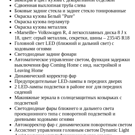
Сдвоенная выхлопная труба слева
Боковые задние стекла и заднее стекло тонированные
Окраска кузова Белый "Pure"
Окраска кузова перламутр
Окраска кузова металлик
«Marseille» Volkswagen R, 4 легкосплавных диска 8 J x
18, цвет: серый металлик, секретки, шины – 235/45 R18
Головной свет LED (ближний и дальний свет) с
ходовыми огнями
Светодиодные задние фонари
Автоматическое управление светом, функция задержки
выключения фар Coming Home с инд. настройкой и
Leaving Home
Динамический корректор фар
Предупредительные LED-лампы в передних дверях
2 LED-лампы подсветки в районе ног для передних
сидений
Макияжные зеркала в солнцезащитных козырьках с
подсветкой
Светодиодные фары ближнего и дальнего света
проекционного типа с поворотной подсветкой и
дневными ходовыми огнями
Автокорректор фар с динамическим поворотным светом
Ассистент управления головным светом Dynamic Light