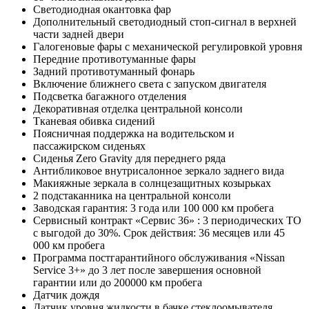
Светодиодная окантовка фар
Дополнительный светодиодный стоп-сигнал в верхней
части задней двери
Галогеновые фары с механической регулировкой уровня
Передние противотуманные фары
Задний противотуманный фонарь
Включение ближнего света с запуском двигателя
Подсветка багажного отделения
Декоративная отделка центральной консоли
Тканевая обивка сидений
Поясничная поддержка на водительском и
пассажирском сиденьях
Сиденья Zero Gravity для переднего ряда
Антибликовое внутрисалонное зеркало заднего вида
Макияжные зеркала в солнцезащитных козырьках
2 подстаканника на центральной консоли
Заводская гарантия: 3 года или 100 000 км пробега
Сервисный контракт «Сервис 36» : 3 периодических ТО
с выгодой до 30%. Срок действия: 36 месяцев или 45
000 км пробега
Программа постгарантийного обслуживания «Nissan
Service 3+» до 3 лет после завершения основной
гарантии или до 200000 км пробега
Датчик дождя
Датчик уровня жидкости в бачке стеклоомывателя