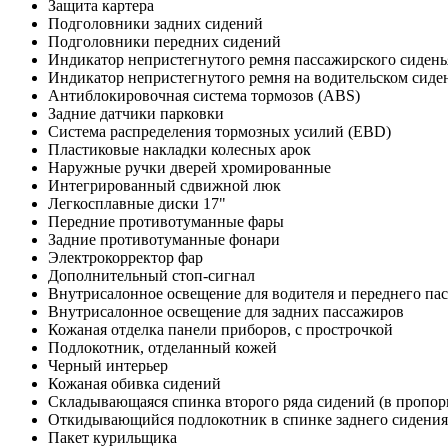
Защита картера
Подголовники задних сидений
Подголовники передних сидений
Индикатор непристегнутого ремня пассажирского сидень
Индикатор непристегнутого ремня на водительском сиде
Антиблокировочная система тормозов (ABS)
Задние датчики парковки
Система распределения тормозных усилий (EBD)
Пластиковые накладки колесных арок
Наружные ручки дверей хромированные
Интегрированный сдвижной люк
Легкосплавные диски 17"
Передние противотуманные фары
Задние противотуманные фонари
Электрокорректор фар
Дополнительный стоп-сигнал
Внутрисалонное освещение для водителя и переднего па
Внутрисалонное освещение для задних пассажиров
Кожаная отделка панели приборов, с прострочкой
Подлокотник, отделанный кожей
Черный интерьер
Кожаная обивка сидений
Складывающаяся спинка второго ряда сидений (в пропор
Откидывающийся подлокотник в спинке заднего сидения
Пакет курильщика