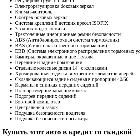
Регулировка руля по высоте
Электрорегулировка боковых зеркал
Климат-контроль
Обогрев боковых зеркал
Система креплений детских кресел ISOFIX
3 задних подголовника
Трехточечные инерционные ремни безопасности
ABS (Антиблокировочная система торможения)
BAS (Усилитель экстренного торможения)
EBD (Система электронного распределения тормозных у
Бамперы, окрашенные в цвет кузова
Передние и задние брызговики
Стальные колесные диски 14" с колпаками
Хромированная отделка внутренних элементов дверей
Складывающиеся задние сиденья в пропорции 40/60
Карманы в спинках передних сидений
Полноразмерное запасное колесо
Подогрев передних сидений
Бортовой компьютер
Центральный замок
Подушка безопасности водителя
Подушка безопасности пассажира
Купить этот авто в кредит со скидкой