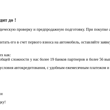
едит до
!
ческую проверку и предпродажную подготовку. При покупке авт
итать его в счет первого взноса на автомобиль, оставляйте заяв
х как:
 общей сложности у нас более 19 банков партнеров и более 56 в
условия автокредитования, с удобным ежемесячным платежом 
ии
дку!