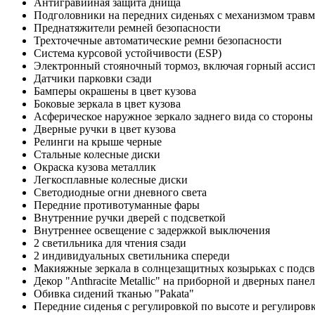
Антигравийная защита днища
Подголовники на передних сиденьях с механизмом травм
Преднатяжители ремней безопасности
Трехточечные автоматические ремни безопасности
Система курсовой устойчивости (ESP)
Электронный стояночный тормоз, включая горный ассис
Датчики парковки сзади
Бамперы окрашены в цвет кузова
Боковые зеркала в цвет кузова
Асферическое наружное зеркало заднего вида со стороны
Дверные ручки в цвет кузова
Релинги на крыше черные
Стальные колесные диски
Окраска кузова металлик
Легкосплавные колесные диски
Светодиодные огни дневного света
Передние противотуманные фары
Внутренние ручки дверей с подсветкой
Внутреннее освещение с задержкой выключения
2 светильника для чтения сзади
2 индивидуальных светильника спереди
Макияжные зеркала в солнцезащитных козырьках с подсв
Декор "Anthracite Metallic" на приборной и дверных пане
Обивка сидений тканью "Pakata"
Передние сиденья с регулировкой по высоте и регулиро