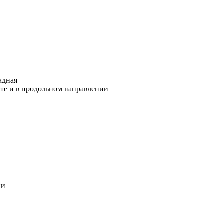
адная
те и в продольном направлении
ии