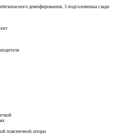
обезопасного демпфирования, 3 подголовника сзади
тент
 водителя
еткой
лях
вкой поясничной опоры